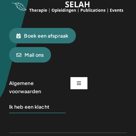
Boek een afspraak
Mail ons
Algemene
Toggle
voorwaarden
Navigation
Herstel & Therapie
Ik heb een klacht
Mentorschap & Opleidingen