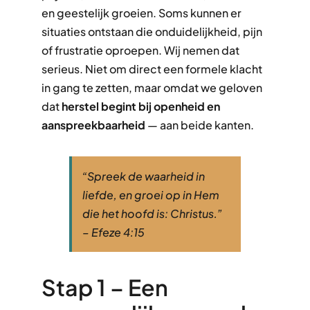
en geestelijk groeien. Soms kunnen er
situaties ontstaan die onduidelijkheid, pijn
of frustratie oproepen. Wij nemen dat
serieus. Niet om direct een formele klacht
in gang te zetten, maar omdat we geloven
dat
herstel begint bij openheid en
aanspreekbaarheid
— aan beide kanten.
“Spreek de waarheid in
liefde, en groei op in Hem
die het hoofd is: Christus.”
– Efeze 4:15
Stap 1 – Een