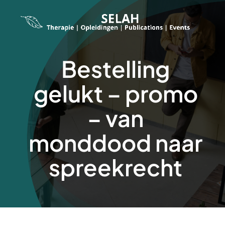
Skip
to
content
Bestelling
gelukt – promo
– van
monddood naar
spreekrecht