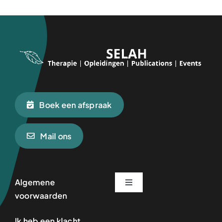
Boek een afspraak
Mail ons
Algemene
Toggle
voorwaarden
Navigation
Herstel & Therapie
Ik heb een klacht